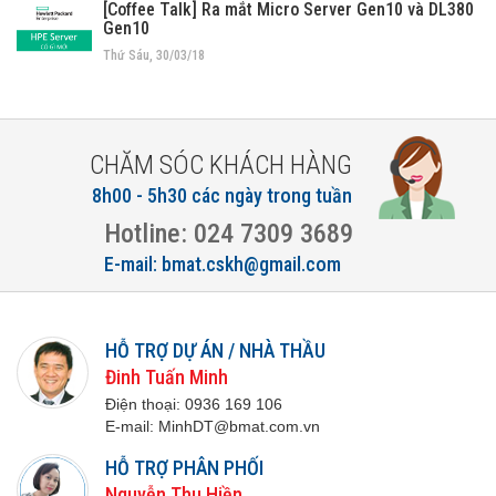
[Coffee Talk] Ra mắt Micro Server Gen10 và DL380
Gen10
Thứ Sáu, 30/03/18
CHĂM SÓC KHÁCH HÀNG
8h00 - 5h30 các ngày trong tuần
Hotline: 024 7309 3689
E-mail: bmat.cskh@gmail.com
HỖ TRỢ DỰ ÁN / NHÀ THẦU
Đinh Tuấn Minh
Điện thoại:
0936 169 106
E-mail:
M
inhDT@bmat.com.vn
HỖ TRỢ PHÂN PHỐI
Nguyễn Thu Hiền