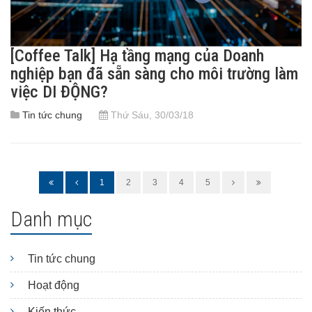
[Coffee Talk] Hạ tầng mạng của Doanh
nghiệp bạn đã sẵn sàng cho môi trường làm
việc DI ĐỘNG?
Tin tức chung
Thứ Sáu, 30/03/18
1
2
3
4
5
Danh mục
Tin tức chung
Hoạt động
Kiến thức