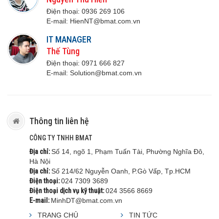
Điện thoại:
0936 269 106
E-mail:
H
ienNT@bmat.com.vn
IT MANAGER
Thế Tùng
Điện thoại:
0971 666 8
27
E-mail:
S
olution@bmat.com.vn
Thông tin liên hệ
CÔNG TY TNHH BMAT
Địa chỉ:
Số 14, ngõ 1, Phạm Tuấn Tài, Phường Nghĩa Đô,
Hà Nội
Địa chỉ:
Số 214/62 Nguyễn Oanh, P.Gò Vấp, Tp.HCM
Điện thoại:
024 7309 3689
Điện thoại dịch vụ kỹ thuật:
024 3566 8669
E-mail:
MinhDT@bmat.com.vn
TRANG CHỦ
TIN TỨC