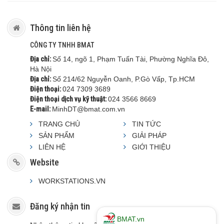
Thông tin liên hệ
CÔNG TY TNHH BMAT
Địa chỉ:
Số 14, ngõ 1, Phạm Tuấn Tài, Phường Nghĩa Đô,
Hà Nội
Địa chỉ:
Số 214/62 Nguyễn Oanh, P.Gò Vấp, Tp.HCM
Điện thoại:
024 7309 3689
Điện thoại dịch vụ kỹ thuật:
024 3566 8669
E-mail:
MinhDT@bmat.com.vn
TRANG CHỦ
TIN TỨC
SẢN PHẨM
GIẢI PHÁP
LIÊN HỆ
GIỚI THIỆU
Website
WORKSTATIONS.VN
Đăng ký nhận tin
BMAT.vn xin chào!
BMAT.vn