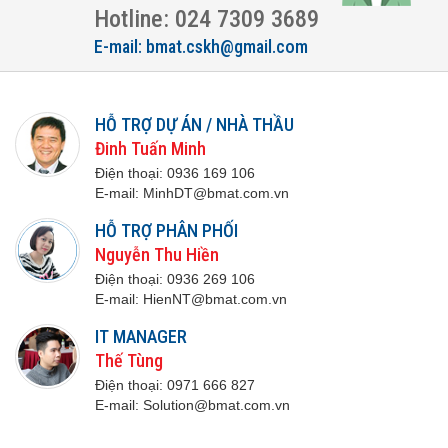
Hotline: 024 7309 3689
E-mail: bmat.cskh@gmail.com
HỖ TRỢ DỰ ÁN / NHÀ THẦU
Đinh Tuấn Minh
Điện thoại:
0936 169 106
E-mail:
M
inhDT@bmat.com.vn
HỖ TRỢ PHÂN PHỐI
Nguyễn Thu Hiền
Điện thoại:
0936 269 106
E-mail:
H
ienNT@bmat.com.vn
IT MANAGER
Thế Tùng
Điện thoại:
0971 666 8
27
E-mail:
S
olution@bmat.com.vn