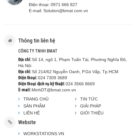
Điện thoại:
0971 666 8
27
E-mail:
S
olution@bmat.com.vn
Thông tin liên hệ
CÔNG TY TNHH BMAT
Địa chỉ:
Số 14, ngõ 1, Phạm Tuấn Tài, Phường Nghĩa Đô,
Hà Nội
Địa chỉ:
Số 214/62 Nguyễn Oanh, P.Gò Vấp, Tp.HCM
Điện thoại:
024 7309 3689
Điện thoại dịch vụ kỹ thuật:
024 3566 8669
E-mail:
MinhDT@bmat.com.vn
TRANG CHỦ
TIN TỨC
SẢN PHẨM
GIẢI PHÁP
LIÊN HỆ
GIỚI THIỆU
Website
WORKSTATIONS.VN