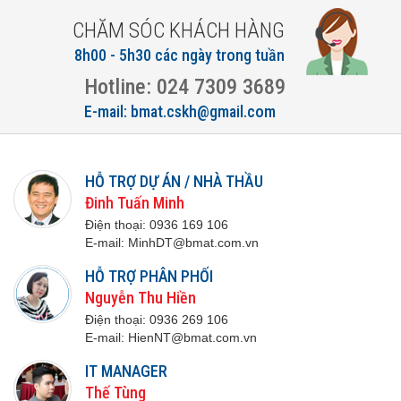
CHĂM SÓC KHÁCH HÀNG
8h00 - 5h30 các ngày trong tuần
Hotline: 024 7309 3689
E-mail: bmat.cskh@gmail.com
HỖ TRỢ DỰ ÁN / NHÀ THẦU
Đinh Tuấn Minh
Điện thoại:
0936 169 106
E-mail:
M
inhDT@bmat.com.vn
HỖ TRỢ PHÂN PHỐI
Nguyễn Thu Hiền
Điện thoại:
0936 269 106
E-mail:
H
ienNT@bmat.com.vn
IT MANAGER
Thế Tùng