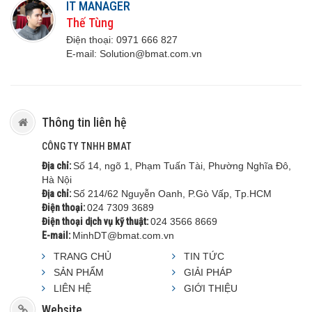
IT MANAGER
Thế Tùng
Điện thoại:
0971 666 8
27
E-mail:
S
olution@bmat.com.vn
Thông tin liên hệ
CÔNG TY TNHH BMAT
Địa chỉ:
Số 14, ngõ 1, Phạm Tuấn Tài, Phường Nghĩa Đô,
Hà Nội
Địa chỉ:
Số 214/62 Nguyễn Oanh, P.Gò Vấp, Tp.HCM
Điện thoại:
024 7309 3689
Điện thoại dịch vụ kỹ thuật:
024 3566 8669
E-mail:
MinhDT@bmat.com.vn
TRANG CHỦ
TIN TỨC
SẢN PHẨM
GIẢI PHÁP
LIÊN HỆ
GIỚI THIỆU
Website