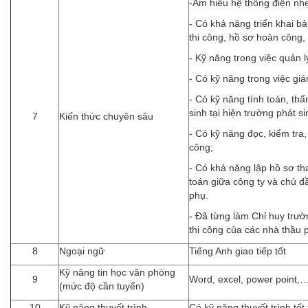
-Am hiểu hệ thống điện nhẹ
- Có khả năng triển khai b
thi công, hồ sơ hoàn công,
- Kỹ năng trong việc quản lý
- Có kỹ năng trong việc giá
- Có kỹ năng tính toán, thẩ
sinh tại hiện trường phát si
7
Kiến thức chuyên sâu
- Có kỹ năng đọc, kiểm tra,
công;
- Có khả năng lập hồ sơ th
toán giữa công ty và chủ đ
phụ.
- Đã từng làm Chỉ huy trườ
thi công của các nhà thầu 
8
Ngoại ngữ
Tiếng Anh giao tiếp tốt
Kỹ năng tin học văn phòng
9
Word, excel, power point,…
(mức độ cần tuyển)
10
Kỹ năng thuyết trình
Có kỹ năng thuyết trình tốt