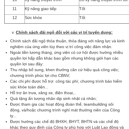
11
Kỹ năng giao tiếp
Tốt
12
Sức khỏe
Tốt
Chính sách đãi ngộ đối với các vị trí tuyển dụng:
Chính sách đãi ngộ thỏa thuận, thỏa đáng với năng lực và kinh
nghiệm của ứng viên tùy theo vị trí công việc đảm nhận.
Ngoài tiền lương tháng, ứng viên có cơ hội được hưởng nhiều
quyền lợi hấp dẫn khác bao gồm nhưng không giới hạn các
quyền lợi sau đây:
Thu nhập bổ sung, khen thưởng căn cứ hiệu quả công việc;
chương trình phúc lợi cho CBNV;
Các chi phí được hỗ trợ: công tác phí; chương trình bảo hiểm
sức khỏe toàn diện...
Hỗ trợ ăn trưa, xăng xe, điện thoại,..
Quà tặng ấn tượng nhân dịp sinh nhật cá nhân;
Được tham gia các hoạt động đoàn thể, teambuilding sôi
động, và/hoặc chương trình nghỉ mát thường niên của Công
ty...
Được hưởng các chế độ BHXH, BHYT, BHTN và các chế độ
khác theo quy định của Công ty phù hợp với Luật Lao động và