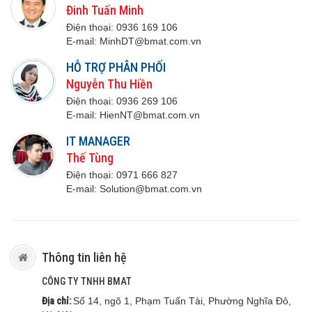
Đinh Tuấn Minh
Điện thoại:
0936 169 106
E-mail:
M
inhDT@bmat.com.vn
HỖ TRỢ PHÂN PHỐI
Nguyễn Thu Hiền
Điện thoại:
0936 269 106
E-mail:
H
ienNT@bmat.com.vn
IT MANAGER
Thế Tùng
Điện thoại:
0971 666 8
27
E-mail:
S
olution@bmat.com.vn
Thông tin liên hệ
CÔNG TY TNHH BMAT
Địa chỉ:
Số 14, ngõ 1, Phạm Tuấn Tài, Phường Nghĩa Đô,