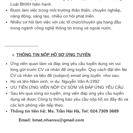
Luật BHXH hiện hành.
Được làm việc trong môi trường thân thiện, chuyên nghiệp,
năng động, sáng tạo, nhiều cơ hội phát triển.
Nhiều cơ hội làm việc với các tổ chức/chuyên gia hàng đầu
trong ngành công nghệ thông tin trong và ngoài nước.
-----------------------
THÔNG TIN NỘP HỒ SƠ ỨNG TUYỂN
:
Ứng viên quan tâm và đáp ứng yêu cầu tuyển dụng xin vui
lòng gửi trước CV cá nhân để ứng tuyển. Quy cách đặt tên file
CV cá nhân và tiêu đề (subject) email ứng tuyển như sau:
Họ và tên-Năm sinh; ví dụ: Nguyễn Văn A-1992
ƯU TIÊN ỨNG VIÊN NỘP CV SỚM VÀ ĐÁP ỨNG YÊU CẦU.
Sau khi qua vòng sơ tuyển, ứng viên đáp ứng yêu cầu tuyển
dụng sẽ được Công ty thông báo yêu cầu nộp hồ sơ đầy đủ và
các lịch phỏng vấn tiếp theo.
Thông tin liên hệ: Ms. Trần Hải Hà, Tel: 024.7309 3689
Email: bmat.nhansu@gmail.com