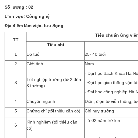
Số lượng : 02
Lĩnh vực: Công nghệ
Địa điểm làm việc: lưu động
Tiêu chuẩn ứng viê
TT
Tiêu chí
1
Độ tuổi
25- 40 tuổi
2
Giới tính
Nam
- Đại học Bách Khoa Hà Nộ
Tốt nghiệp trường (từ 2 đến
3
- Đại học giao thông vận tả
3 trường)
- Đại học công nghiệp Hà Nộ
4
Chuyên ngành
Điện, điện tử viễn thông, 
5
Chứng chỉ (tối thiểu cần có)
Chỉ huy trưởng
Từ 02 năm trở lên
Kinh nghiệm (tối thiểu cần
6
có)