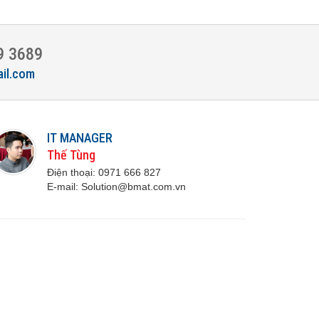
9 3689
ail.com
IT MANAGER
Thế Tùng
Điện thoại:
0971 666 8
27
E-mail:
S
olution@bmat.com.vn